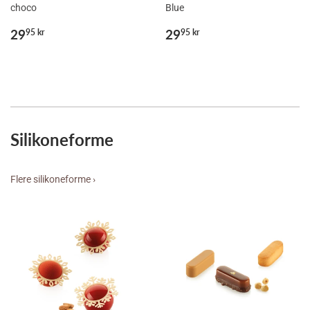
choco
Blue
Normalpris
29,95
Normalpris
29,95
29
29
95 kr
95 kr
kr
kr
Silikoneforme
Flere silikoneforme ›