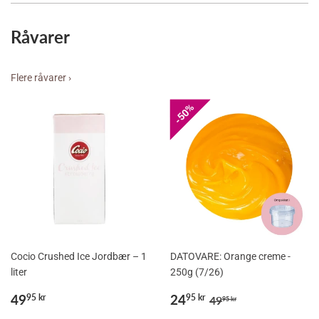
Råvarer
Flere råvarer ›
50%
50%
Cocio Crushed Ice Jordbær – 1
DATOVARE: Orange creme -
liter
250g (7/26)
Normalpris
49,95
Udsalgspris
24,95
Normalpris
49,95 kr
49
24
95 kr
95 kr
49
95 kr
kr
kr