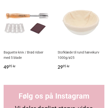
Baguette kniv / Brød ridser
Stofklæde til rund hævekurv
med 5 blade
1000g/ø25
Normalpris
49,95
Normalpris
29,95
49
29
95 kr
95 kr
kr
kr
Følg os på Instagram