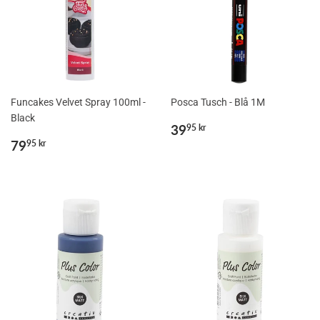
Funcakes Velvet Spray 100ml -
Posca Tusch - Blå 1M
Black
Normalpris
39,95
39
95 kr
Normalpris
79,95
kr
79
95 kr
kr