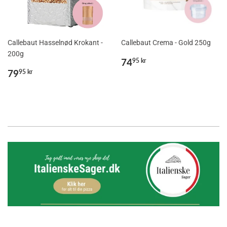
Callebaut Hasselnød Krokant -
Callebaut Crema - Gold 250g
200g
Normalpris
74,95
74
95 kr
Normalpris
79,95
kr
79
95 kr
kr