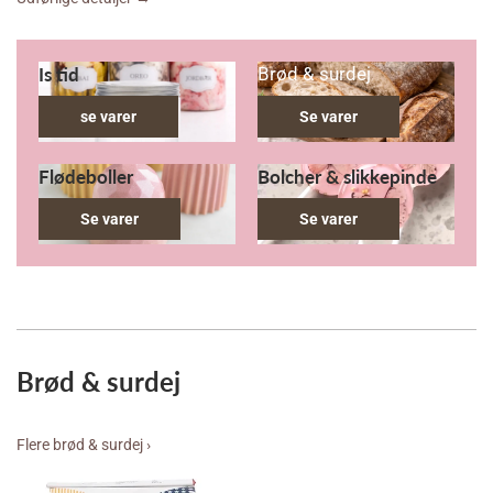
Is tid
Brød & surdej
se varer
Se varer
Flødeboller
Bolcher & slikkepinde
Se varer
Se varer
Brød & surdej
Flere brød & surdej ›