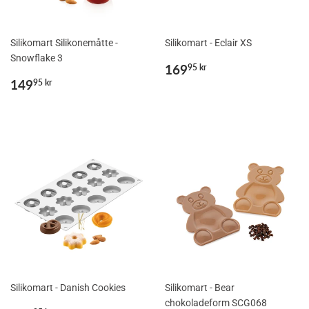
Silikomart Silikonemåtte -
Silikomart - Eclair XS
Snowflake 3
Normalpris
169,95
169
95 kr
Normalpris
149,95
kr
149
95 kr
kr
Silikomart - Danish Cookies
Silikomart - Bear
chokoladeform SCG068