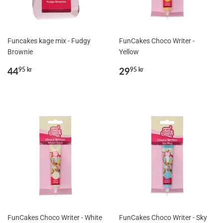
Funcakes kage mix - Fudgy
FunCakes Choco Writer -
Brownie
Yellow
Normalpris
44,95
Normalpris
29,95
44
29
95 kr
95 kr
kr
kr
FunCakes Choco Writer - White
FunCakes Choco Writer - Sky