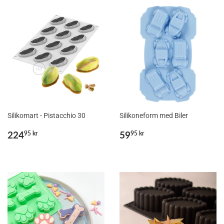
Silikomart - Pistacchio 30
Silikoneform med Biler
Normalpris
224,95
Normalpris
59,95
224
59
95 kr
95 kr
kr
kr