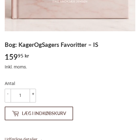
Bog: KagerOgSagers Favoritter – IS
159
159,95
95 kr
kr
Inkl. moms.
Antal
-
+
LÆG I INDKØBSKURV
Udførlige detaljer →