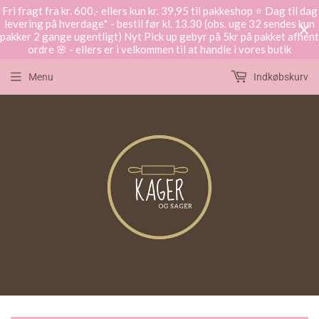
Fri fragt fra kr. 600,- ellers kun kr. 39,95 til pakkeshop ⭐️ Dag til dag
levering på hverdage* - bestil før kl. 13.30 (obs. uge 32 sendes kun
pakker 2 gange ugentligt) Nyt Pick up gebyr på 5kr på pakket afhent
ordre 🌸 - ellers er i velkommen til at handle i vores butik
Menu
Indkøbskurv