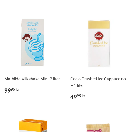
Mathilde Milkshake Mix - 2 liter
Cocio Crushed Ice Cappuccino
– 1 liter
Normalpris
99,95
99
95 kr
kr
Normalpris
49,95
49
95 kr
kr