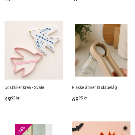
kr
kr
Udstikker krea - Svale
Flaske åbner til skruelåg
Normalpris
49,95
Normalpris
69,95
49
69
95 kr
95 kr
kr
kr
14%
14%