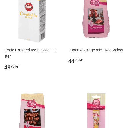
Cocio Crushed Ice Classic – 1
Funcakes kage mix - Red Velvet
liter
Normalpris
44,95
44
95 kr
Normalpris
49,95
kr
49
95 kr
kr