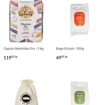
Caputo Manitoba Oro - 5 kg
Bage Enzym - 300g
Normalpris
119,95
Normalpris
49,95
119
49
95 kr
95 kr
kr
kr