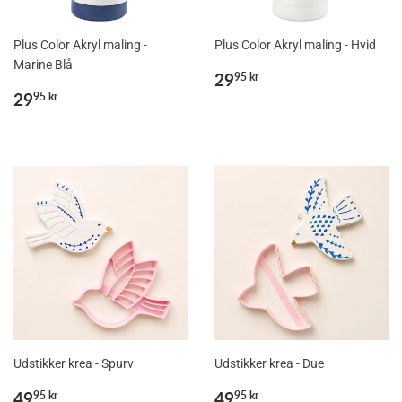
Plus Color Akryl maling -
Plus Color Akryl maling - Hvid
Marine Blå
Normalpris
29,95
29
95 kr
Normalpris
29,95
kr
29
95 kr
kr
Udstikker krea - Spurv
Udstikker krea - Due
Normalpris
49,95
Normalpris
49,95
49
49
95 kr
95 kr