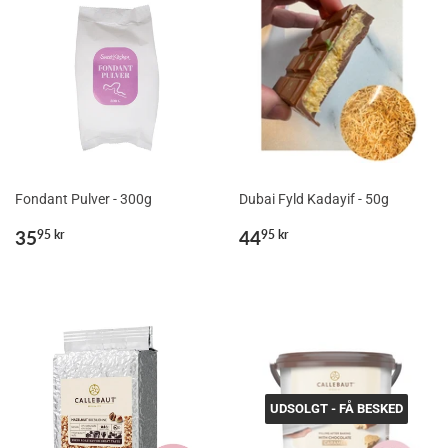
Fondant Pulver - 300g
Dubai Fyld Kadayif - 50g
Normalpris
35,95
Normalpris
44,95
35
44
95 kr
95 kr
kr
kr
UDSOLGT - FÅ BESKED