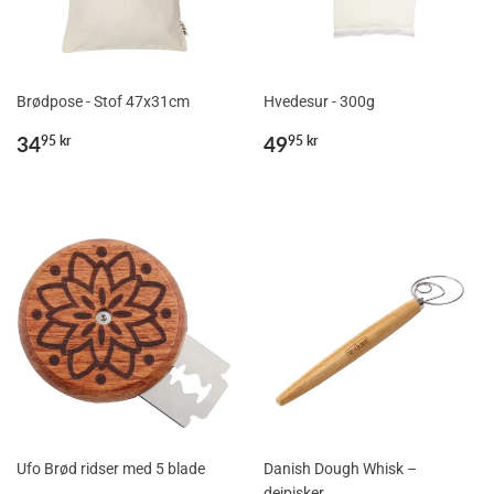
Brødpose - Stof 47x31cm
Hvedesur - 300g
Normalpris
34,95
Normalpris
49,95
34
49
95 kr
95 kr
kr
kr
Ufo Brød ridser med 5 blade
Danish Dough Whisk –
dejpisker