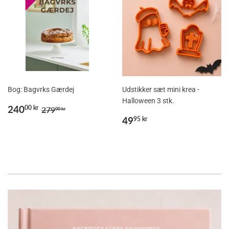
Bog: Bagvrks Gærdej
Udstikker sæt mini krea -
Halloween 3 stk.
Udsalgspris
240,00
Normalpris
279,00 kr
240
00 kr
279
00 kr
kr
Normalpris
49,95
49
95 kr
kr