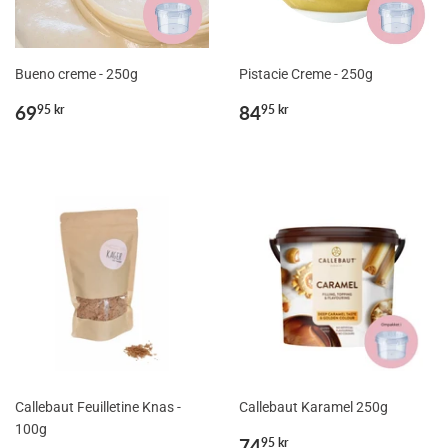
Bueno creme - 250g
Pistacie Creme - 250g
Normalpris
69,95
Normalpris
84,95
69
84
95 kr
95 kr
kr
kr
Callebaut Feuilletine Knas -
Callebaut Karamel 250g
100g
Normalpris
74,95
74
95 kr