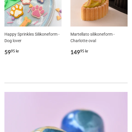
Happy Sprinkles Silikoneform -
Martellato silikoneform -
Dog lover
Charlotte oval
Normalpris
59,95
Normalpris
149,95
59
149
95 kr
95 kr
kr
kr